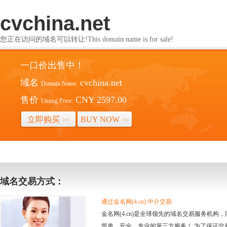
cvchina.net
您正在访问的域名可以转让!This domain name is for sale!
一口价出售中！
域名
cvchina.net
Domain Name:
售价
CNY 2597.00
Listing Price:
立即购买
BUY NOW
>>
>>
域名交易方式：
通过金名网(4.cn) 中介交易
金名网(4.cn)是全球领先的域名交易服务机
简单、安全、专业的第三方服务！ 为了保证交