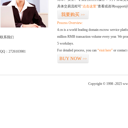
具体交易流程可
“点击这里”
查看或咨询support@
我要购买
>>
Process Overview:
4.cn is a world leading domain escrow service plat
million RMB transaction volume every year. We promi
联系我们
5 workdays.
For detailed process, you can
“visit here”
or contact
QQ：2726103981
BUY NOW
>>
Copyright © 1998 -2025 www